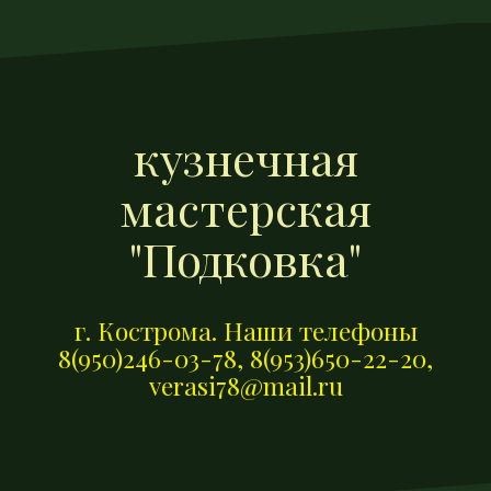
П
е
р
е
й
кузнечная
т
и
мастерская
к
"Подковка"
с
о
д
г. Кострома. Наши телефоны
е
8(950)246-03-78, 8(953)650-22-20,
р
verasi78@mail.ru
ж
и
м
о