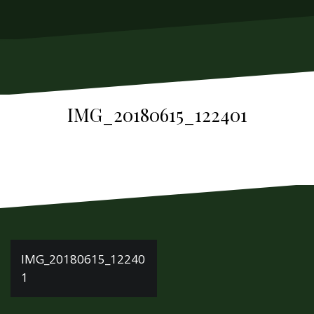
м
у
IMG_20180615_122401
Н
IMG_20180615_12240
1
а
в