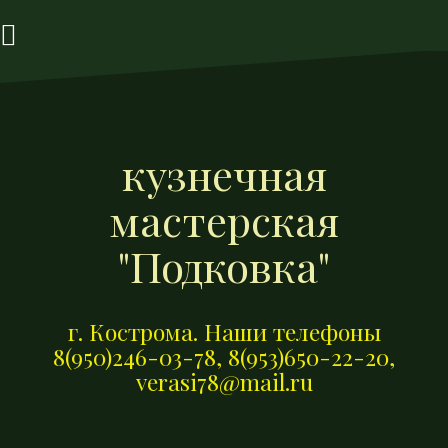
П
е
р
е
й
т
кузнечная
и
к
мастерская
с
о
"Подковка"
д
е
р
г. Кострома. Наши телефоны
ж
8(950)246-03-78, 8(953)650-22-20,
и
verasi78@mail.ru
м
о