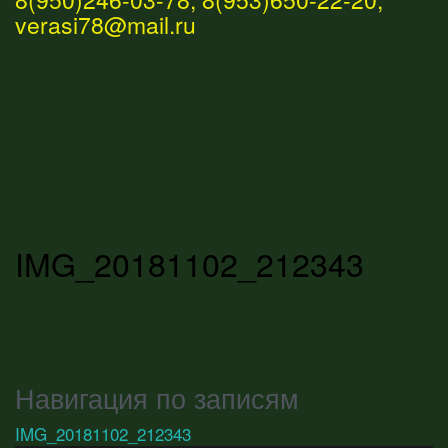
verasi78@mail.ru
IMG_20181102_212343
Навигация по записям
IMG_20181102_212343