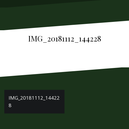
м
у
IMG_20181112_144228
Н
IMG_20181112_14422
8
а
в
и