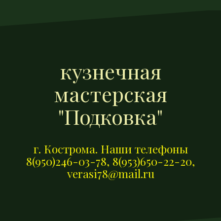
П
е
р
е
й
кузнечная
т
и
мастерская
к
"Подковка"
с
о
д
г. Кострома. Наши телефоны
е
8(950)246-03-78, 8(953)650-22-20,
р
verasi78@mail.ru
ж
и
м
о