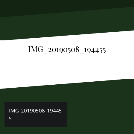
м
у
IMG_20190508_194455
Н
IMG_20190508_19445
5
а
в