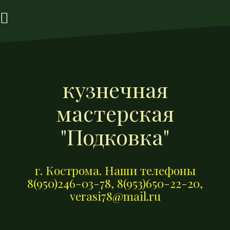
П
е
р
е
й
т
кузнечная
и
к
мастерская
с
о
"Подковка"
д
е
р
г. Кострома. Наши телефоны
ж
8(950)246-03-78, 8(953)650-22-20,
и
verasi78@mail.ru
м
о