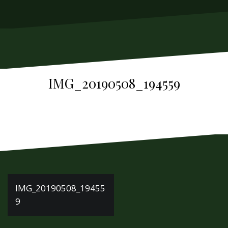
м
у
IMG_20190508_194559
Н
IMG_20190508_19455
9
а
в