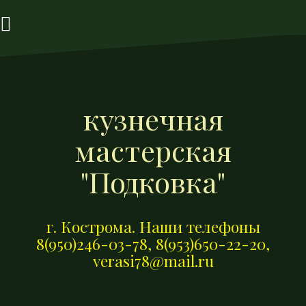
П
е
р
е
й
т
кузнечная
и
к
мастерская
с
о
"Подковка"
д
е
р
г. Кострома. Наши телефоны
ж
8(950)246-03-78, 8(953)650-22-20,
и
verasi78@mail.ru
м
о